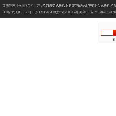
四川沃顿科技有限公司主营：
动态疲劳试验机
,
材料疲劳试验机
,
车辆耐久试验机
,
单
返回首页
地址：成都市锦江区环球汇蔚然中心A座904号 邮 编： 电 话：86-028-86945056 传 
推