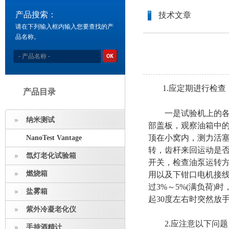
产品搜索：
技术文章
请在下列输入框内输入您要查找的产
品名称。
1.应定期进行检查
产品目录
一是试验机上的各部
纳米测试
部盖板，观察油箱中
顶在小窝内，测力活
NanoTest Vantage
转，齿杆来回运动是
氙灯老化试验箱
开关，检查油泵运转
燃烧箱
用以及下钳口电机接
过3%～5%(满负荷
盐雾箱
起30度左右时突然放
紫外冷凝老化仪
2.应注意以下问题
手持酒精计