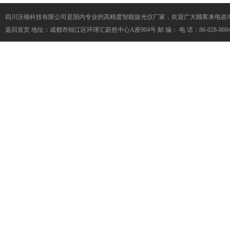
四川沃顿科技有限公司是国内专业的高精度智能旋光仪厂家，欢迎广大顾客来电咨
返回首页
地址：成都市锦江区环球汇蔚然中心A座904号 邮 编： 电 话：86-028-86945056 传 