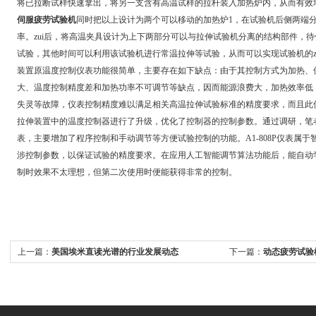
将已拉断试样快速拿出，将另一支含有高温试样的拉杆装入加热炉内，从而有效
伺服疲劳试验机
同时把以上设计为两个可以移动的加热炉1，在试验机后侧两端
率。zui后，将高温夹具设计为上下两部分可以与拉伸试验机分离的结构部件，
试验，其他时间可以利用该试验机进行常温拉伸等试验，从而可以实现试验机的z
装置原温度控制仪表功能很简单，主要存在如下缺点：由于其控制方式为加热、
大、温度控制精度差和加热功率不可调节等缺点，因而能源浪费大，加热效率低
失灵等故障，仪表控制精度难以满足相关高温拉伸试验标准的精度要求，而且此
拉伸装置中的温度控制器进行了升级，优化了控制器的控制参数。通过调研，笔者决
表，主要增加了程序控制和手动调节等方便试验控制的功能。A1-808P仪表属
涉控制参数，以保证试验的精度要求。在应用人工智能调节算法功能后，能自动
制时效果不太理想，但第二次使用时便能获得非常的控制。
上一篇：
美国埃米直读光谱的行业发展动态
下一篇：
动态疲劳试验