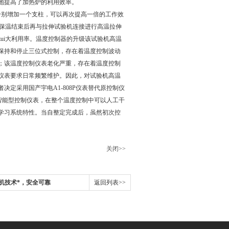
地提高了加热炉的利用效率。
分别增加一个支柱，可以再次提高一倍的工作效
待保温结束后再与拉伸试验机连接进行高温拉伸
ui大利用率。温度控制器的升级该试验机高温
保持和停止三位式控制，存在着温度控制波动
；该温度控制仪表老化严重，存在着温度控制
仪表要求日常频繁维护。因此，对试验机高温
定采用国产宇电A1-808P仪表替代原控制仪
于智能型控制仪表，在整个温度控制中可以人工干
学习系统特性。当自整定完成后，虽然初次控
关闭>>
机技术*，安全可靠
返回列表>>