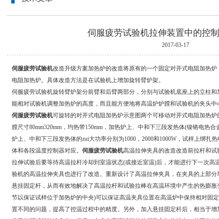
伺服疲劳试验机拉伸装置中的控
2017-03-17
伺服疲劳试验机
改造升级方案加热炉的改造将原有的一个固定对开式电阻加热炉
电阻加热炉。具体改造方法是在试验机上增加旋转臂炉架。
伺服疲劳试验机旋转臂炉架分前臂和后臂两部分，分别与试验机底座上的立柱和
能相对试验机调整加热炉的高度，而且能方便地将高温炉炉膛和试验机的夹头中
伺服疲劳试验机
可旋转的对开式电阻加热炉示意图两个可移动对开式电阻加热炉的主
膛尺寸80mm320mm，均热带150mm，加热炉上、中和下三段发热体(镍铬电热合
炉上、中和下三段发热体的zui大功率分别为1000，2000和1000W，试样上绑
体和各段温度控制器对应。
伺服疲劳试验机
高温拉伸夹具的改造改造前拉杆和试
拉伸试验后要等待高温拉杆冷却到室温状态(或接近室温)后，才能进行下一次高
验机的高温拉伸夹具也进行了改造。重新设计了高温拉伸夹具，在夹具的上部分
悬挂固定杆，从而有效地解决了高温拉杆和试验拉棒在高温环境中产生的热膨胀
节以保证试样位于加热炉的中央)可以保证高温夹具位置在高温炉中保持相对固
置不同的问题，提高了控温过程中的精度。另外，加入悬挂固定杆后，相当于增