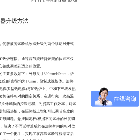
打印
字体缩放
制器升级方法
，伺服疲劳试验机改造升级为两个移动对开式
加热炉连接。通过调节旋转臂炉架的位置不仅
心轴线调整到适当的位置。
要参数如下：外形尺寸320mm440mm，炉
金丝)的直径均为1.0mm，绕制成螺旋体。加热
扎热电偶(K型热电偶)与加热炉上、中和下三段发热
验机保持相对的固定关系，在进行完一次高温
温拉伸试验的控温过程。为提高工作效率，对试
增加隔热板，在隔热板上增加可以调节高度的
变形问题。悬挂固定杆(根据不同试样的长度调
定，解决了不同试样造成的在加热炉内的相对位
加了一个把手，实现了在高温试验过程结束后